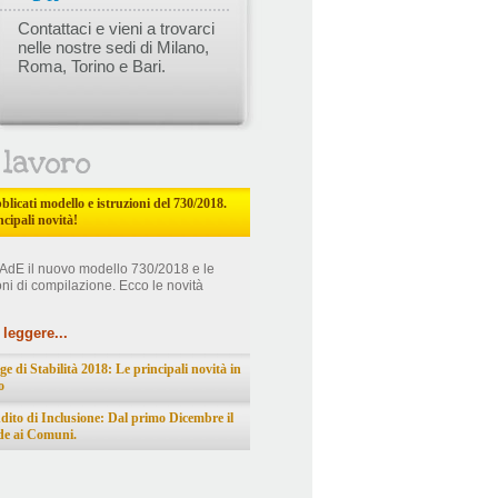
Contattaci e vieni a trovarci
nelle nostre sedi di Milano,
Roma, Torino e Bari.
blicati modello e istruzioni del 730/2018.
ncipali novità!
' AdE il nuovo modello 730/2018 e le
ioni di compilazione. Ecco le novità
leggere...
ge di Stabilità 2018: Le principali novità in
o
dito di Inclusione: Dal primo Dicembre il
de ai Comuni.