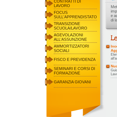
CONTRATTI DI
LAVORO
Mett
imp
FOCUS
e a
SULL'APPRENDISTATO
di l
TRANSIZIONE
SCUOLA/LAVORO
AGEVOLAZIONI
ALL'ASSUNZIONE
AMMORTIZZATORI
Inc
SOCIALI
Agg
Elen
all'
FISCO E PREVIDENZA
Nuo
SEMINARI E CORSI DI
Guid
FORMAZIONE
Lav
GARANZIA GIOVANI