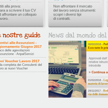
iti alla prova:
Non affrontare il mercato
ara a scrivere il tuo CV
del lavoro senza strumenti:
d affrontare un colloquio
scopri i diversi tipi
avoro.
di contratti.
entivi alle Assunzioni -
- Pub
06/02/2018
iornamento Giugno 2017
Ecco tutte le pri
co delle agevolazioni
assunzione - AnpalServizi
Approvati dall
vi Voucher Lavoro 2017
relative istruz
a completa dei Consulenti del
introdotte
oro ai nuovi Voucher
> Continua a 
- Leg
01/02/2018
materia di lavor
- Red
29/11/2017
via delle doman